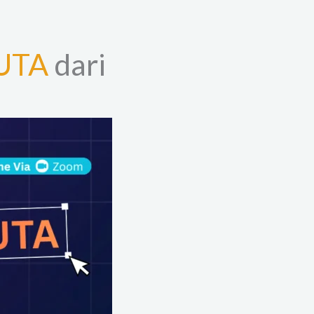
UTA
dari